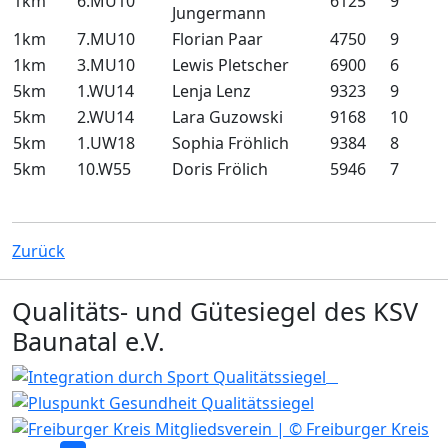
1km
6.MU10
6125
9
Jungermann
1km
7.MU10
Florian Paar
4750
9
1km
3.MU10
Lewis Pletscher
6900
6
5km
1.WU14
Lenja Lenz
9323
9
5km
2.WU14
Lara Guzowski
9168
10
5km
1.UW18
Sophia Fröhlich
9384
8
5km
10.W55
Doris Frölich
5946
7
Zurück
Qualitäts- und Gütesiegel des KSV
Baunatal e.V.