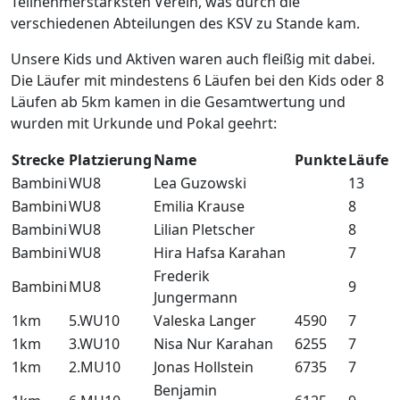
Teilnehmerstärksten Verein, was durch die
verschiedenen Abteilungen des KSV zu Stande kam.
Unsere Kids und Aktiven waren auch fleißig mit dabei.
Die Läufer mit mindestens 6 Läufen bei den Kids oder 8
Läufen ab 5km kamen in die Gesamtwertung und
wurden mit Urkunde und Pokal geehrt:
Strecke
Platzierung
Name
Punkte
Läufe
Bambini
WU8
Lea Guzowski
13
Bambini
WU8
Emilia Krause
8
Bambini
WU8
Lilian Pletscher
8
Bambini
WU8
Hira Hafsa Karahan
7
Frederik
Bambini
MU8
9
Jungermann
1km
5.WU10
Valeska Langer
4590
7
1km
3.WU10
Nisa Nur Karahan
6255
7
1km
2.MU10
Jonas Hollstein
6735
7
Benjamin